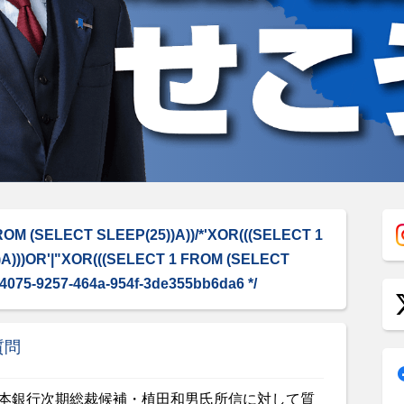
FROM (SELECT SLEEP(25))A))/*'XOR(((SELECT 1
A)))OR'|"XOR(((SELECT 1 FROM (SELECT
94075-9257-464a-954f-3de355bb6da6 */
質問
本銀行次期総裁候補・植田和男氏所信に対して質