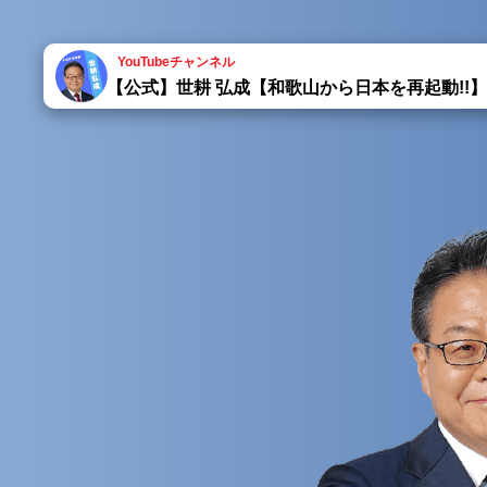
YouTubeチャンネル
【公式】世耕 弘成【和歌山から日本を再起動!!】