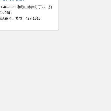
〒640-8232 和歌山市南汀丁22（汀
ビル2階）
電話番号:（073）427-1515