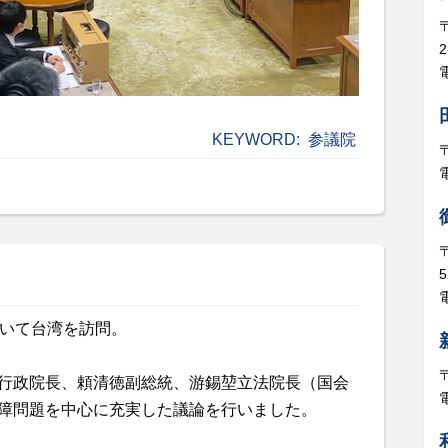
電
KEYWORD:
参議院
5
電
率いて台湾を訪問。
行政院長、頼清徳副総統、游錫堃立法院長（国会
障問題を中心に充実した議論を行いました。