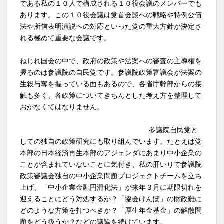
である私の１０人で構成される１０役会議のメンバーでも
あります。この１０役会議は党首会談への戦略や特例公債
法や所信表明演説への対応といった党の重大方針が決定さ
れる極めて重要な会議です。
ねじれ国会の中で、政府の政策や法案への審査の主導権を
握るのは参議院の自民党です。参議院政策審議会が法案の
生殺与奪を握っている面もあるので、各省庁幹部からの接
触も多く、各政策についてきちんとした考え方を整理して
おかなくてはなりません。
参議院自民党と
しての独自の政策研究にも取り組んでいます。たとえば党
本部の日本経済再生本部のアジェンダにあまり中小企業の
ことが含まれていないことに気付き、私の肝いりで参議院
政策審議会独自の中小企業問題プロジェクトチームを立ち
上げ、「中小企業金融円滑化法」が来年３月に期限切れを
迎えることにどう対処するか？「協会けんぽ」の財政難に
どのような方策を打つべきか？「厚生年金基金」の解散問
題をどう扱うか？などの議論を続けています。