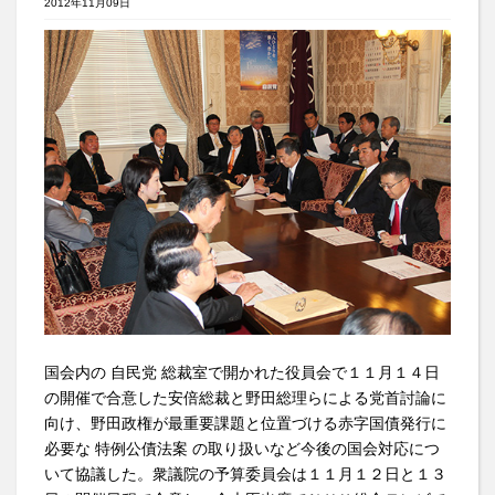
2012年11月09日
国会内の 自民党 総裁室で開かれた役員会で１１月１４日
の開催で合意した安倍総裁と野田総理らによる党首討論に
向け、野田政権が最重要課題と位置づける赤字国債発行に
必要な 特例公債法案 の取り扱いなど今後の国会対応につ
いて協議した。衆議院の予算委員会は１１月１２日と１３