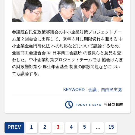
参議院自民党政策審議会の中小企業対策プロジェクトチー
ム第２回会合に出席して、来年３月に期限切れを迎える 中
小企業金融円滑化法 への対応などについて議論するため、
全国商工会連合会 や 日本商工会議所 の役員らと意見を交
わした。中小企業対策プロジェクトチームでは 協会けんぽ
の財政難対策や 厚生年金基金 制度の解散問題などについ
ても議論する。
KEYWORD:
会議
,
自由民主党
PREV
1
2
3
4
5
...
15