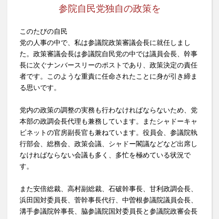
参院自民党独自の政策を
このたびの自民
党の人事の中で、私は参議院政策審議会長に就任しまし
た。政策審議会長は参議院自民党の中では議員会長、幹事
長に次ぐナンバースリーのポストであり、政策決定の責任
者です。このような重責に任命されたことに身が引き締ま
る思いです。
党内の政策の調整の実務も行わなければならないため、党
本部の政調会長代理も兼務しています。またシャドーキャ
ビネットの官房副長官も兼ねています。役員会、参議院執
行部会、総務会、政策会議、シャドー閣議などなど出席し
なければならない会議も多く、多忙を極めている状況で
す。
また安倍総裁、高村副総裁、石破幹事長、甘利政調会長、
浜田国対委員長、菅幹事長代行、中曽根参議院議員会長、
溝手参議院幹事長、脇参議院国対委員長と参議院政審会長