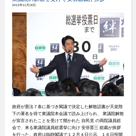
2012年11月16日
政府が憲法７条に基づき閣議で決定した解散詔書が天皇陛
下の署名を得て衆議院本会議で読み上げられ、 衆議院解散
が宣言されたことを受けて開かれた 自民党 の両院議員総
会で、来る衆議院議員総選挙に向け 安倍晋三 総裁が挨拶
を行った。政府は臨時閣議で１２月４日公示、１６日投開