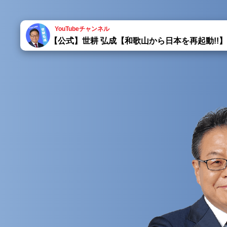
YouTubeチャンネル
【公式】世耕 弘成【和歌山から日本を再起動!!】