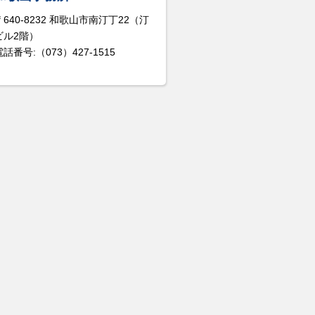
〒640-8232 和歌山市南汀丁22（汀
ビル2階）
電話番号:（073）427-1515