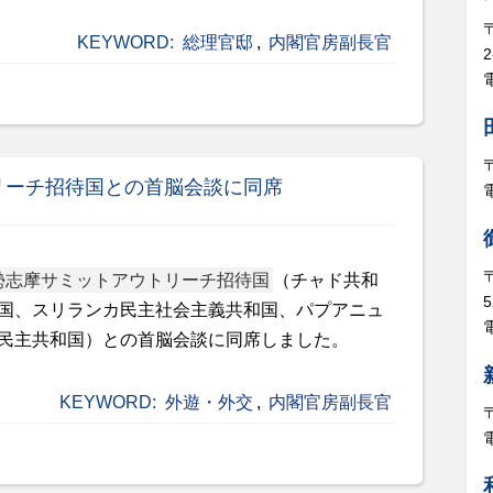
KEYWORD:
総理官邸
,
内閣官房副長官
電
リーチ招待国との首脳会談に同席
勢志摩サミットアウトリーチ招待国
（チャド共和
5
国、スリランカ民主社会主義共和国、パプアニュ
電
民主共和国）との首脳会談に同席しました。
KEYWORD:
外遊・外交
,
内閣官房副長官