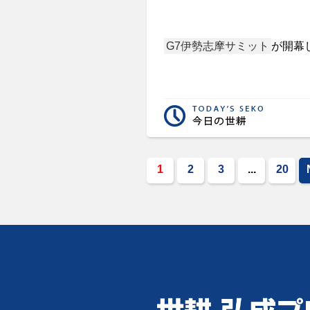
G7伊勢志摩サミット
が開幕
1
2
3
...
20