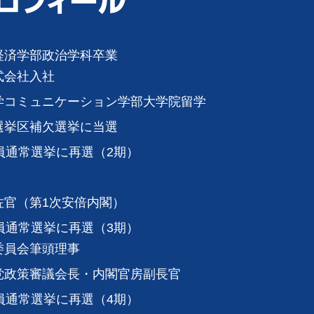
経済学部政治学科卒業
式会社入社
学コミュニケーション学部大学院留学
選挙区補欠選挙に当選
員通常選挙に再選（2期）
佐官（第1次安倍内閣）
員通常選挙に再選（3期）
委員会筆頭理事
党政策審議会長・内閣官房副長官
員通常選挙に再選（4期）