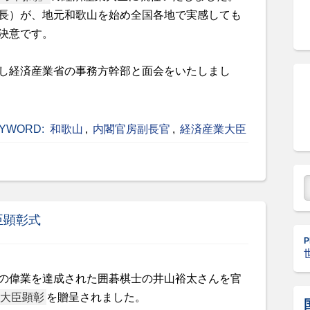
長）が、地元和歌山を始め全国各地で実感しても
決意です。
し経済産業省の事務方幹部と面会をいたしまし
YWORD:
和歌山
,
内閣官房副長官
,
経済産業大臣
臣顕彰式
P
の偉業を達成された囲碁棋士の井山裕太さんを官
大臣顕彰
を贈呈されました。