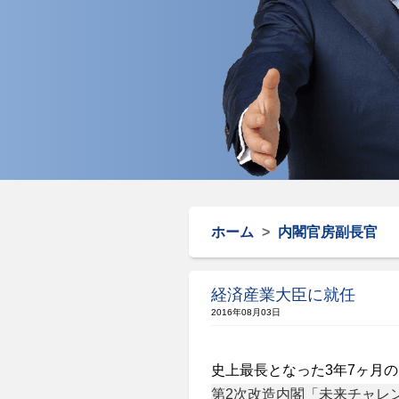
ホーム
>
内閣官房副長官
経済産業大臣に就任
2016年08月03日
史上最長となった3年7ヶ月
第2次改造内閣「未来チャレ