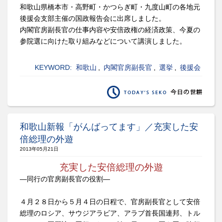
和歌山県橋本市・高野町・かつらぎ町・九度山町の各地元
後援会支部主催の国政報告会に出席しました。
内閣官房副長官の仕事内容や安倍政権の経済政策、今夏の
参院選に向けた取り組みなどについて講演しました。
KEYWORD:
和歌山
,
内閣官房副長官
,
選挙
,
後援会
和歌山新報「がんばってます」／充実した安
倍総理の外遊
2013年05月21日
充実した安倍総理の外遊
―同行の官房副長官の役割―
４月２８日から５月４日の日程で、官房副長官として安倍
総理のロシア、サウジアラビア、アラブ首長国連邦、トル