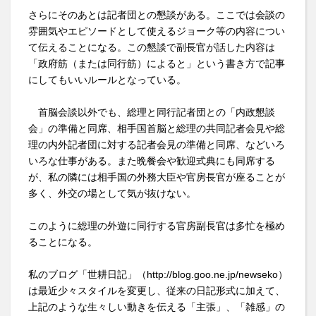
さらにそのあとは記者団との懇談がある。ここでは会談の
雰囲気やエピソードとして使えるジョーク等の内容につい
て伝えることになる。この懇談で副長官が話した内容は
「政府筋（または同行筋）によると」という書き方で記事
にしてもいいルールとなっている。
首脳会談以外でも、総理と同行記者団との「内政懇談
会」の準備と同席、相手国首脳と総理の共同記者会見や総
理の内外記者団に対する記者会見の準備と同席、などいろ
いろな仕事がある。また晩餐会や歓迎式典にも同席する
が、私の隣には相手国の外務大臣や官房長官が座ることが
多く、外交の場として気が抜けない。
このように総理の外遊に同行する官房副長官は多忙を極め
ることになる。
私のブログ「世耕日記」（http://blog.goo.ne.jp/newseko）
は最近少々スタイルを変更し、従来の日記形式に加えて、
上記のような生々しい動きを伝える「主張」、「雑感」の