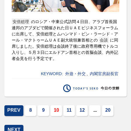
安倍総理
のロシア・中東公式訪問４日目、アラブ首長国
連邦のアブダビで開催された日ＵＡＥビジネスフォーラム
に出席して、安倍総理とムハンマド・ビン・ラーシド・ア
ール・マクトゥームＵＡＥ副大統領兼首相との
会談
に同
席しました。安倍総理は会談終了後に政府専用機でトルコ
入りし、５月３日にエルドアン首相との首脳会談、内外記
者会見を行う予定です。
KEYWORD:
外遊・外交
,
内閣官房副長官
PREV
8
9
10
11
12
...
20
NEXT