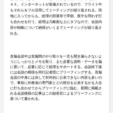
ＡＸ、インターネットが装備されているので、フライト中
もそれらをフル活用してミーティングが繰り返される。現
地に入ってからも、総理の部屋等で早朝、夜中を問わず打
ち合わせを行う。総理は几帳面な上にタフなので、会談内
容や戦略について納得がいくまでミーティングが繰り返さ
れる。
首脳会談中は首脳間のやり取りを一言も聞き漏らさないよ
うにしっかりとメモを取り、また必要な資料・データを脇
に置いて、必要に応じて総理をサポートする。会談終了後
には会談の模様を同行記者団にブリーフィングする。首脳
会談の中身には決して対外的に公表できない内容も多いの
で、事前に外務省の専門家とどの部分を公表するかを入念
に打ち合わせてからブリーフィングに臨む。新聞に掲載さ
れる会談模様の記事はこの副長官によるブリーフィングに
基づいて書かれる。