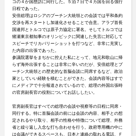
コの４か国歴訪に同行した。５泊７日で４カ国を回る強行
日程であった。
安倍総理はロシアのプーチン大統領との会談では平和条約
交渉を再スタートし加速化させることで合意。アラブ首長
国連邦とトルコでは原子力協定に署名。そしてトルコでは
猪瀬東京都知事のオリンピックに関連した失言に対応して
スピーチでリカバリーショットを打つなど、非常に充実し
た内容の出張であった。
参議院選挙をまぢかに控えた私にとって、地元和歌山に帰
らず海外出張することは非常に辛いのだが、安倍総理とプ
ーチン大統領との歴史的な首脳会談に同席するなど、政治
家としていい経験を積むことができた。会談内容等はすで
にメディアで十分報道されているので、総理の外国出張時
の官房副長官の役割についてお話ししたい。
官房副長官はすべての総理の会談や視察等の日程に同席・
同行する。特に首脳会談の前には会談の内容、相手との想
定されるやり取り、相手の性格や特徴について総理、外務
省と繰り返し入念な打ち合わせを行う。政府専用機の中に
は会議ができるスペースも、日本と連絡の取れる電話、Ｆ