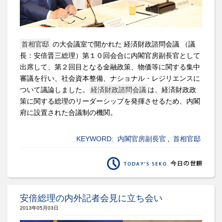
首相官邸
の大会議室で開かれた 経済財政諮問会議 （議
長：安倍晋三総理）第１０回会合に内閣官房副長官として
出席して、第２回目となる金融政策、物価等に関する集中
審議を行い、社会資本整備、ナショナル・レジリエンスに
ついて議論しました。
経済財政諮問会議
は、経済財政政
策に関する総理のリーダーシップを発揮させるため、内閣
府に設置された合議制の機関。
KEYWORD:
内閣官房副長官
,
首相官邸
安倍総理の内外記者会見に立ち会い
2013年05月03日