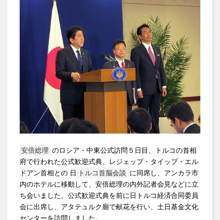
安倍総理
のロシア・中東公式訪問５日目、トルコの首相
府で行われた公式歓迎式典、レジェップ・タイップ・エル
ドアン首相との 日
トルコ首脳会談
に同席し、アンカラ市
内のホテルに移動して、安倍総理の内外記者会見などに立
ち会いました。公式歓迎式典を前に日トルコ経済合同委員
会に出席し、アタテュルク廟で献花を行い、土日基金文化
センターを訪問しました。