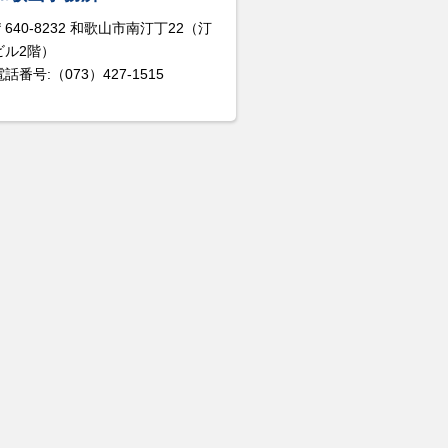
〒640-8232 和歌山市南汀丁22（汀
ビル2階）
電話番号:（073）427-1515