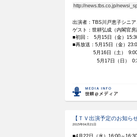
http://news.tbs.co.jp/newsi_sp
出演者：
TBS
川戸恵子シニア
ゲスト：世耕弘成（内閣官房
■初回：
5
月
15
日（金）
15:3
■再放送：
5
月
15
日（金）
23:
5
月
16
日（土）
9:0
5
月
17
日（日）
0:
【ＴＶ出演予定のお知ら
2015年04月21日
■
4
月
2
2
日（水）
16:
0
0
～
16
:3