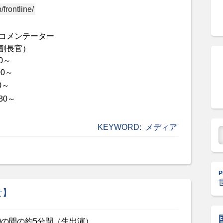
/frontline/
コメンテーター
副長官）
0
～
00
～
0
～
30
～
KEYWORD:
メディア
P
せ】
0
の間の約
5
分間（生出演）