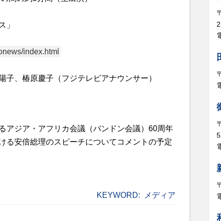
ス」
電
nonews/index.html
陽子、椿原慶子（フジテレビアナウンサー）
るアジア・アフリカ会議（バンドン会議）
60
周年
5
ける
安倍総理のスピーチについてコメントの予定
電
KEYWORD:
メディア