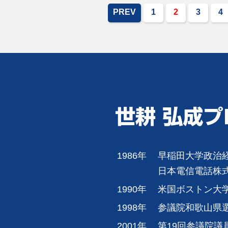
PREV
1
2
3
4
1986年
早稲田大学政治
日本電信電話株
1990年
米国ボストン大
1998年
参議院和歌山県
2001年
第19回参議院議