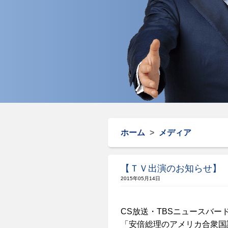
ホーム
>
メディア
【ＴＶ出演のお知らせ】
2015年05月14日
CS
放送・
TBS
ニュースバー
「安倍総理のアメリカ合衆国