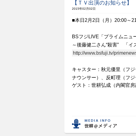
【ＴＶ出演のお知らせ】
2015年02月02日
■
本日
2
月
2
日（
月
）
20
:
0
0
～
2
BS
フジ
LIVE
「プライムニュ
～後藤健二さん“殺害” 「
http://www.bsfuji.tv/primenew
キャスター
：
秋元優里（フジ
ナウンサー）、反町理（フジ
ゲスト：世耕弘成（内閣官房