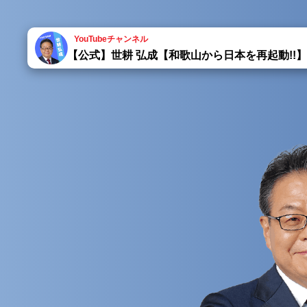
YouTubeチャンネル
【公式】世耕 弘成【和歌山から日本を再起動!!】