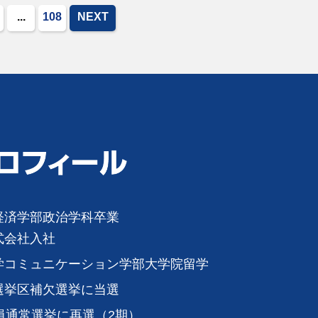
...
108
NEXT
経済学部政治学科卒業
式会社入社
学コミュニケーション学部大学院留学
選挙区補欠選挙に当選
員通常選挙に再選（2期）