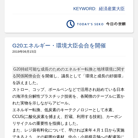
KEYWORD:
経済産業大臣
G20エネルギー・環境大臣会合を開催
2019年06月15日
G20持続可能な成長のためのエネルギー転換と地球環境に関す
る関係閣僚会合
を開催し、議長として「環境と成長の好循環」
を訴えました。
ストロー、コップ、
ボールペンなどで活用され始めている日本
の海洋生分解性プラスチ
ック技術を、
各閣僚のテーブルに置か
れた実物を示しながらアピール。
エネルギー転換、低炭素のキーテクノロジーとして水素、
CCUS(二酸化炭素を捕まえ、貯蔵、利用する技術)、
カーボン
リサイクルの重要性を指摘しました。
また、レジ袋有料化について、
早ければ来年４月１日から実施
できるよう、その範囲や素材、
中小・
小規模店舗への配慮等に