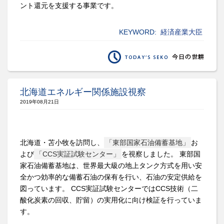
ント還元を支援する事業です。
KEYWORD:
経済産業大臣
北海道エネルギー関係施設視察
2019年08月21日
北海道・苫小牧を訪問し、
「東部国家石油備蓄基地」
お
よび
「CCS実証試験センター」
を視察しました。 東部国
家石油備蓄基地は、世界最大級の地上タンク方式を用い安
全かつ効率的な備蓄石油の保有を行い、石油の安定供給を
図っています。 CCS実証試験センターではCCS技術（二
酸化炭素の回収、貯留）の実用化に向け検証を行っていま
す。