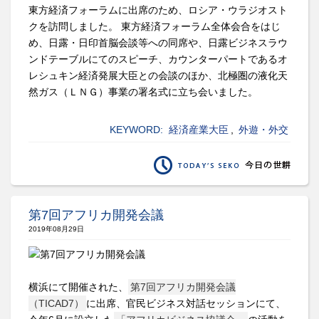
東方経済フォーラムに出席のため、ロシア・ウラジオスト
クを訪問しました。 東方経済フォーラム全体会合をはじ
め、日露・日印首脳会談等への同席や、日露ビジネスラウ
ンドテーブルにてのスピーチ、カウンターパートであるオ
レシュキン経済発展大臣との会談のほか、北極圏の液化天
然ガス（ＬＮＧ）事業の署名式に立ち会いました。
KEYWORD:
経済産業大臣
,
外遊・外交
第7回アフリカ開発会議
2019年08月29日
横浜にて開催された、
第7回アフリカ開発会議
（TICAD7）
に出席、官民ビジネス対話セッションにて、