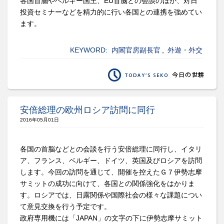
各国首脳やベルギー国王、EU首脳との会談のほか、対日
投資セミナーなどを精力的に行い各国との連携を強めてい
ます。
KEYWORD:
内閣官房副長官
,
外遊・外交
安倍総理の欧州ロシア訪問に同行
2016年05月01日
各国の首脳などとの会談を行う安倍総理に同行し、イタリ
ア、フランス、ベルギー、ドイツ、英国及びロシアを訪問
します。今回の訪問を通じて、開催を控えたＧ７伊勢志摩
サミットの成功に向けて、各国との関係強化をはかりま
す。ロシアでは、日露関係や国際社会の様々な課題につい
て意見交換を行う予定です。
政府専用機には「JAPAN」の文字の下に伊勢志摩サミット