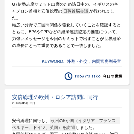
G7伊勢志摩サミット出席のため訪日中の、イギリスのキ
ャメロン首相と安倍総理の
日英首脳会談
が行われまし
た。
幅広い分野で二国間関係を強化していくことを確認すると
ともに、EPAやTPPなどの経済連携協定の推進について、
力強いメッセージを今回のサミットで出すことが世界経済
の成長にとって重要であることで一致しました。
KEYWORD:
外遊・外交
,
内閣官房副長官
安倍総理の欧州・ロシア訪問に同行
2016年05月05日
安倍総理に同行し、
欧州の5か国（イタリア、フランス、
ベルギー、ドイツ、英国）を訪問
しました。