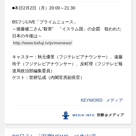
■
本日
2
月
2
日（
月
）
20
:
0
0
～
21:30
BS
フジ
LIVE
「プライムニュース」
～後藤健二さん“殺害” 「イスラム国」の企図 狙われた
日本の今後は～
http://www.bsfuji.tv/primenews/
キャスター
：
秋元優里（フジテレビアナウンサー）、遠藤
玲子（フジテレビアナウンサー）、反町理（フジテレビ報
道局政治部編集委員）
ゲスト：世耕弘成（内閣官房副長官）
KEYWORD:
メディア