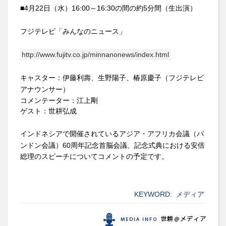
■
4
月
2
2
日（水）
16:
0
0
～
16
:30
の間の約
5
分間（生出演）
フジテレビ「みんなのニュース」
http://www.fujitv.co.jp/minnanonews/index.html
キャスター
：
伊藤利壽、生野陽子、椿原慶子（フジテレビ
アナウンサー）
コメンテーター：江上剛
ゲスト：世耕弘成
インドネシアで開催されているアジア・アフリカ会議（バ
ンドン会議）
60
周年記念首脳会議、記念式典における
安倍
総理のスピーチについてコメントの予定です。
KEYWORD:
メディア