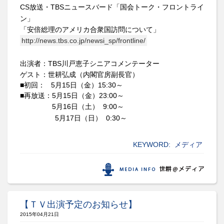
CS
放送・
TBS
ニュースバード「国会トーク・フロントライ
ン」
「安倍総理のアメリカ合衆国訪問について」
http://news.tbs.co.jp/newsi_sp/frontline/
出演者：
TBS
川戸恵子シニアコメンテーター
ゲスト：世耕弘成（内閣官房副長官）
■初回：
5
月
15
日（金）
15:30
～
■再放送：
5
月
15
日（金）
23:00
～
5
月
16
日（土）
9:00
～
5
月
17
日（日）
0:30
～
KEYWORD:
メディア
【ＴＶ出演予定のお知らせ】
2015年04月21日