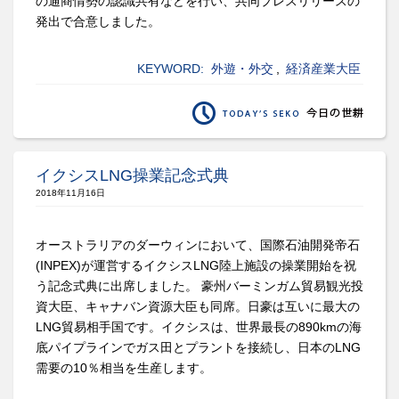
の通商情勢の認識共有などを行い、共同プレスリリースの
発出で合意しました。
KEYWORD:
外遊・外交
,
経済産業大臣
イクシスLNG操業記念式典
2018年11月16日
オーストラリアのダーウィンにおいて、国際石油開発帝石
(INPEX)が運営するイクシスLNG陸上施設の操業開始を祝
う記念式典に出席しました。 豪州バーミンガム貿易観光投
資大臣、キャナバン資源大臣も同席。日豪は互いに最大の
LNG貿易相手国です。イクシスは、世界最長の890kmの海
底パイプラインでガス田とプラントを接続し、日本のLNG
需要の10％相当を生産します。