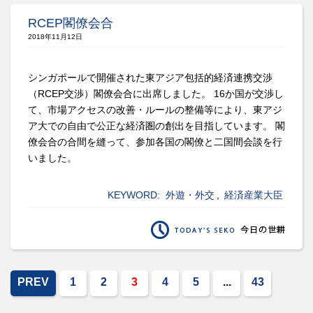
RCEP閣僚会合
2018年11月12日
シンガポールで開催された東アジア包括的経済連携交渉
（RCEP交渉）閣僚会合に出席しました。 16か国が交渉し
て、市場アクセスの改善・ルールの整備等により、東アジ
ア大での自由で公正な経済圏の創出を目指しています。 閣
僚会合の合間を縫って、参加各国の閣僚と二国間会談を行
いました。
KEYWORD:
外遊・外交
,
経済産業大臣
PREV
1
2
3
4
5
...
43