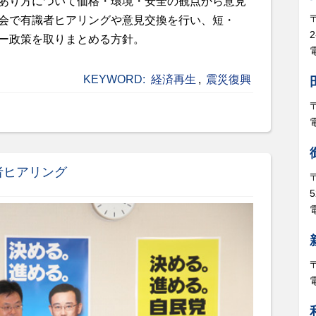
あり方について価格・環境・安全の観点から意見
会で有識者ヒアリングや意見交換を行い、短・
ー政策を取りまとめる方針。
電
KEYWORD:
経済再生
,
震災復興
者ヒアリング
5
電