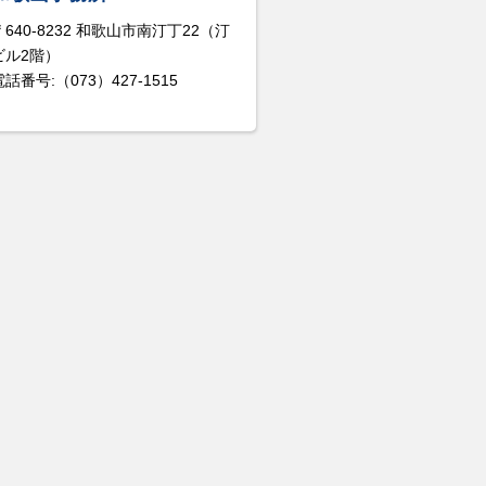
〒640-8232 和歌山市南汀丁22（汀
ビル2階）
電話番号:（073）427-1515