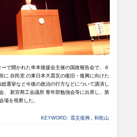
ンターで開かれた串本後援会主催の国政報告会で、６
前に 自民党 の東日本大震災の復旧・復興に向けた
解散総選挙など今後の政治の行方などについて講演し
会、 新宮商工会議所 青年部勉強会等に出席し、第
会場を視察した。
KEYWORD:
震災復興
,
和歌山