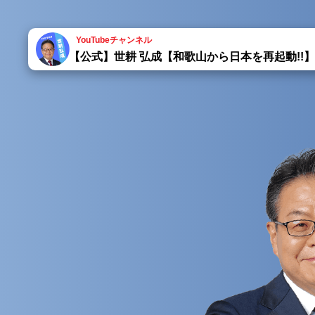
YouTubeチャンネル
【公式】世耕 弘成【和歌山から日本を再起動!!】