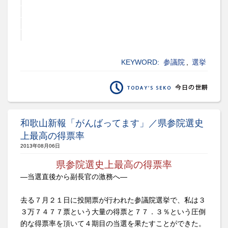
KEYWORD:
参議院
,
選挙
和歌山新報「がんばってます」／県参院選史
上最高の得票率
2013年08月06日
県参院選史上最高の得票率
―当選直後から副長官の激務へ―
去る７月２１日に投開票が行われた参議院選挙で、私は３
３万７４７７票という大量の得票と７７．３％という圧倒
的な得票率を頂いて４期目の当選を果たすことができた。