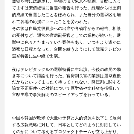
翌朝６時には起床し、早朝の便で東京へ移動。官邸に入っ
てまずは安倍総理に当選の報告を行った。総理からは圧倒
的成績で当選したことをほめられ、また自分の選挙区を離
れて各地の応援に回ったことを労われた。
その後は自民党役員会への出席や各省庁からの報告、相談
の受付など、通常の官房副長官としての業務が続いた。選
挙中に色々とたまっていた案件もあり、いつもより遙かに
過密な日程となった。合間を縫うようにして読売テレビの
選挙特番に生中継で出演。
夜はテレビタックルの選挙特番に生出演。今後の政局の動
き等について議論を行った。官房副長官の業務は選挙直後
だからといってまったく待ってくれない。降圧剤に関する
論文不正事件への対処について厚労省や文科省を指揮して
官邸主導で事実解明のスピードアップを行っている。
中国や韓国が欧米で大量の予算と人的資源を投下して展開
する広報戦略に対して、日本としてどのように対応してい
くのかについて考えるプロジェクトチームが立ち上がり、