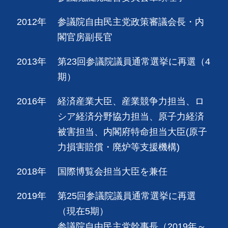
2012年
参議院自由民主党政策審議会長・内
閣官房副長官
2013年
第23回参議院議員通常選挙に再選（4
期）
2016年
経済産業大臣、産業競争力担当、ロ
シア経済分野協力担当、原子力経済
被害担当、内閣府特命担当大臣(原子
力損害賠償・廃炉等支援機構)
2018年
国際博覧会担当大臣を兼任
2019年
第25回参議院議員通常選挙に再選
（現在5期）
参議院自由民主党幹事長（2019年～