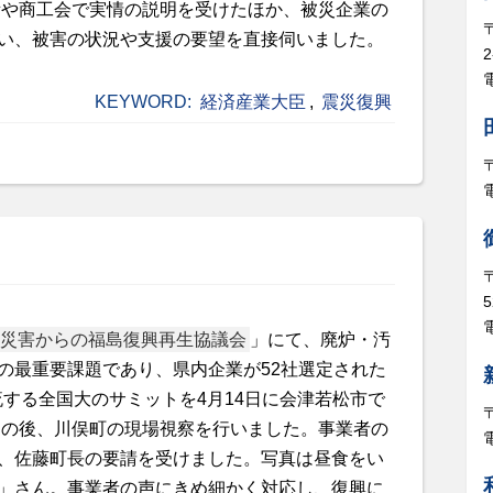
所や商工会で実情の説明を受けたほか、被災企業の
い、被害の状況や支援の要望を直接伺いました。
電
KEYWORD:
経済産業大臣
,
震災復興
5
電
災害からの福島復興再生協議会
」にて、廃炉・汚
の最重要課題であり、県内企業が52社選定された
する全国大のサミットを4月14日に会津若松市で
その後、川俣町の現場視察を行いました。事業者の
、佐藤町長の要請を受けました。写真は昼食をい
」さん。事業者の声にきめ細かく対応し、復興に