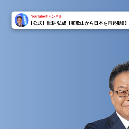
YouTubeチャンネル
【公式】世耕 弘成【和歌山から日本を再起動!!】