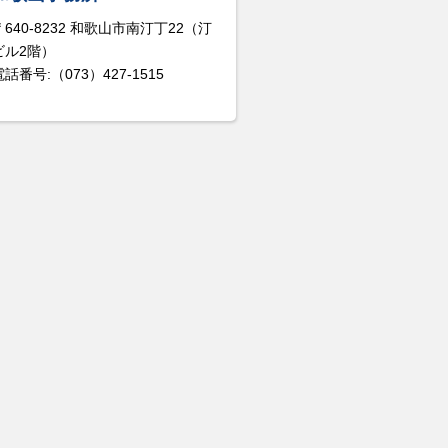
〒640-8232 和歌山市南汀丁22（汀
ビル2階）
電話番号:（073）427-1515