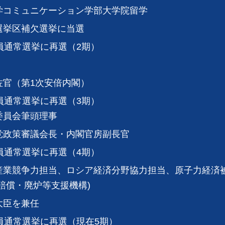
学コミュニケーション学部大学院留学
選挙区補欠選挙に当選
員通常選挙に再選（2期）
佐官（第1次安倍内閣）
員通常選挙に再選（3期）
委員会筆頭理事
党政策審議会長・内閣官房副長官
員通常選挙に再選（4期）
産業競争力担当、ロシア経済分野協力担当、原子力経済
賠償・廃炉等支援機構)
大臣を兼任
員通常選挙に再選（現在5期）