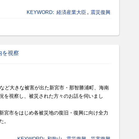
KEYWORD:
経済産業大臣
,
震災復興
内を視察
没など大きな被害が出た新宮市・那智勝浦町、海南
況を視察し、被災された方々のお話を伺いまし
新宮市をはじめ各被災地の復旧・復興に向け全力
た。
KEYWORD:
和歌山
,
震災復興
,
災害復興