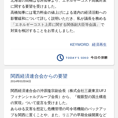
北海道の高橋はるみ知事より、エネルギーコスト高騰対策
に関する要望を受けました。
高橋知事には電力料金の値上げによる道内の経済活動への
影響緩和について詳しく説明いただき、私が議長を務める
「エネルギーコスト上昇に関する関係副大臣等会議」
で
対策を検討することをお答えしました。
KEYWORD:
経済再生
関西経済連合会からの要望
2014年03月04日
関西経済連合会の沖原隆宗副会長（株式会社三菱東京
UFJ
フィナンシャルグループ会長）から、『複眼型の国土構造
の実現』ついて提言を受けました。
あらゆる災害を想定し危機管理の司令塔機能のバックアッ
プを関西に置くことや、また、リニアの早期全線開業など