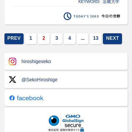
KEYWORD:
近畿大学
PREV
1
2
3
4
...
13
NEXT
hiroshigeseko
@SekoHiroshige