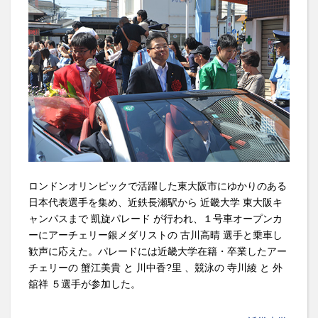
ロンドンオリンピックで活躍した東大阪市にゆかりのある
日本代表選手を集め、近鉄長瀬駅から 近畿大学 東大阪キ
ャンパスまで 凱旋パレード が行われ、１号車オープンカ
ーにアーチェリー銀メダリストの 古川高晴 選手と乗車し
歓声に応えた。パレードには近畿大学在籍・卒業したアー
チェリーの 蟹江美貴 と 川中香?里 、競泳の 寺川綾 と 外
舘祥 ５選手が参加した。