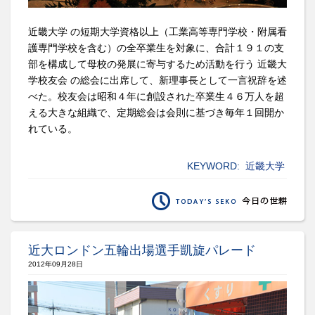
近畿大学 の短期大学資格以上（工業高等専門学校・附属看
護専門学校を含む）の全卒業生を対象に、合計１９１の支
部を構成して母校の発展に寄与するため活動を行う 近畿大
学校友会 の総会に出席して、新理事長として一言祝辞を述
べた。校友会は昭和４年に創設された卒業生４６万人を超
える大きな組織で、定期総会は会則に基づき毎年１回開か
れている。
KEYWORD:
近畿大学
近大ロンドン五輪出場選手凱旋パレード
2012年09月28日