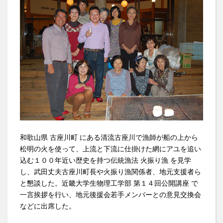
和歌山県 古座川町 にある清流古座川で漁師が船の上から
松明の火を使って、上流と下流に仕掛けた網にアユを追い
込む１００年近い歴史を持つ伝統漁法 火振り漁 を見学
し、武田丈夫古座川町長や火振り漁関係者、地元支援者ら
と懇談した。近畿大学生物理工学部 第１４回公開講座 で
一言挨拶を行い、地元後援会若手メンバーとの意見交換会
などに出席した。