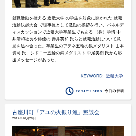
就職活動を控える 近畿大学 の学生を対象に開かれた 就職
活動決起大会 で理事長として激励の挨拶を行い、パネルデ
ィスカッションで近畿大学卒業生でもある （株）学情 中
井清和社長や俳優の 赤井英和 氏らと就職活動について意
見を述べ合った。卒業生のアテネ五輪の銀メダリスト 山本
貴司 氏、シドニー五輪の銅メダリスト 中尾美樹 氏から応
援メッセージがあった。
KEYWORD:
近畿大学
古座川町「アユの火振り漁」懇談会
2012年10月20日