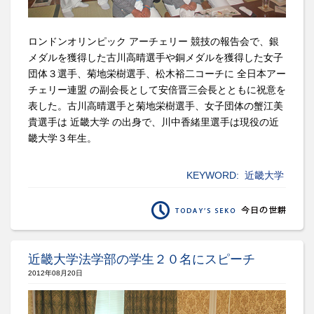
ロンドンオリンピック アーチェリー 競技の報告会で、銀
メダルを獲得した古川高晴選手や銅メダルを獲得した女子
団体３選手、菊地栄樹選手、松木裕二コーチに 全日本アー
チェリー連盟 の副会長として安倍晋三会長とともに祝意を
表した。古川高晴選手と菊地栄樹選手、女子団体の蟹江美
貴選手は 近畿大学 の出身で、川中香緒里選手は現役の近
畿大学３年生。
KEYWORD:
近畿大学
近畿大学法学部の学生２０名にスピーチ
2012年08月20日