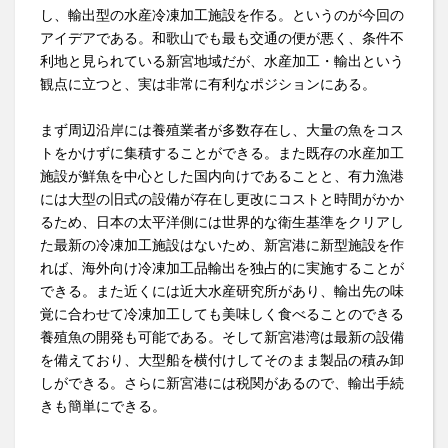
し、輸出型の水産冷凍加工施設を作る。というのが今回の
アイデアである。和歌山でも最も交通の便が悪く、条件不
利地と見られている新宮地域だが、水産加工・輸出という
観点に立つと、実は非常に有利なポジションにある。
まず周辺沿岸には養殖業者が多数存在し、大量の魚をコス
トをかけずに集積することができる。また既存の水産加工
施設が鮮魚を中心とした国内向けであることと、有力漁港
には大型の旧式の設備が存在し更改にコストと時間がかか
るため、日本の太平洋側には世界的な衛生基準をクリアし
た最新の冷凍加工施設はないため、新宮港に新型施設を作
れば、海外向け冷凍加工品輸出を独占的に実施することが
できる。また近くには近大水産研究所があり、輸出先の味
覚に合わせて冷凍加工しても美味しく食べることのできる
養殖魚の開発も可能である。そして新宮港湾は最新の設備
を備えており、大型船を横付けしてそのまま製品の積み卸
しができる。さらに新宮港には税関があるので、輸出手続
きも簡単にできる。