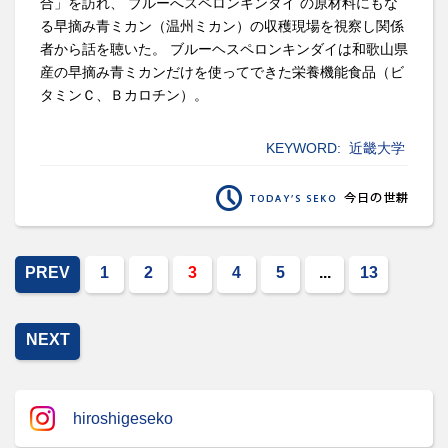
合」を訪れ、 ブルーへスペロンキンダイ の原材料にもな
る早摘み青ミカン（温州ミカン）の収穫現場を視察し関係
者から話を聴いた。 ブルーヘスペロンキンダイは和歌山県
産の早摘み青ミカンだけを使ってできた栄養機能食品（ビ
タミンＣ、Ｂカロチン）。
KEYWORD:
近畿大学
PREV
1
2
3
4
5
...
13
NEXT
hiroshigeseko