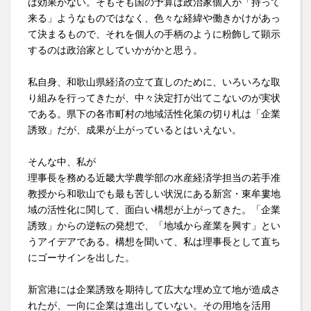
は効果がない。そもそも国の予算は政治家個人が「持って
来る」ようなものではなく、色々な経緯や働きかけがあっ
て決まるもので、それを個人の手柄のように粉飾して顕示
するのは政治家としていかがかと思う。
私自身、和歌山県経済の立て直しのために、いろいろな取
り組みを行ってきたが、中々決定打が出てこないのが実状
である。県下の各市町村の地域活性化策の切り札は「企業
誘致」だが、成果が上がっているとはいえない。
そんな中、私が
理事長を務める近畿大学農学部の水産経済学担当の若手准
教授から和歌山でも最も苦しい状況にある新宮・東牟婁地
域の活性化に関して、面白い構想が上がってきた。「企業
誘致」からの逆転の発想で、「地域から産業を興す」とい
うアイデアである。構想を聞いて、私は理事長として直ち
にゴーサインを出した。
新宮港には企業誘致を期待して広大な埋め立て地が造成さ
れたが、一向に企業は進出していない。その用地を活用